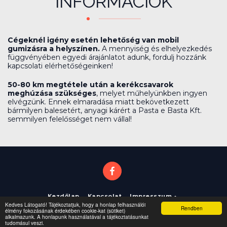
INFORMÁCIÓK
Cégeknél igény esetén lehetőség van mobil
gumizásra a helyszínen.
A mennyiség és elhelyezkedés
függvényében egyedi árajánlatot adunk, fordulj hozzánk
kapcsolati elérhetőségeinken!
50-80 km megtétele után a kerékcsavarok
meghúzása szükséges
, melyet műhelyünkben ingyen
elvégzünk. Ennek elmaradása miatt bekövetkezett
bármilyen balesetért, anyagi kárért a Pasta e Basta Kft.
semmilyen felelősséget nem vállal!
Kezdőlap
Kapcsolat
Impresszum
Kedves Látogató! Tájékoztatjuk, hogy a honlap felhasználói
Rendben
élmény fokozásának érdekében cookie-kat (sütiket)
Copyright © 2026 Minden jog fenntartva -
Határ út 60
alkalmazunk. A honlapunk használatával a tájékoztatásunkat
tudomásul veszi.